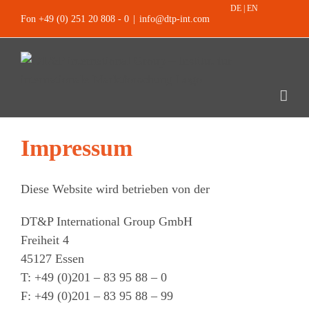
Skip
DE
|
EN
Fon +49 (0) 251 20 808 - 0
|
info@dtp-int.com
to
content
Impressum
Diese Website wird betrieben von der
DT&P International Group GmbH
Freiheit 4
45127 Essen
T: +49 (0)201 – 83 95 88 – 0
F: +49 (0)201 – 83 95 88 – 99