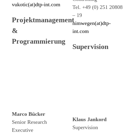
vukotic(at)dtp-int.com
Tel. +49 (0) 251 20808
– 19
Projektmanagement
nimwegen(at)dtp-
&
int.com
Programmierung
Supervision
Marco Bücker
Klaus Jankord
Senior Research
Supervision
Executive